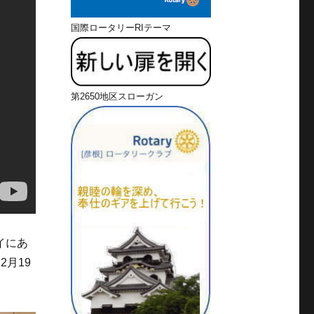
国際ロータリーRIテーマ
第2650地区スローガン
イにあ
月19