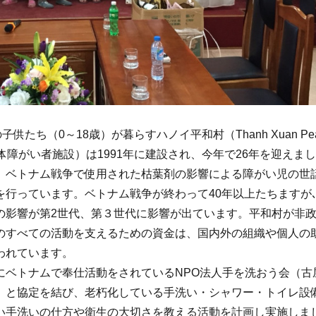
の子供たち（0～18歳）が暮らすハノイ平和村（Thanh Xuan Pea
ge身体障がい者施設）は1991年に建設され、今年で26年を迎えま
、ベトナム戦争で使用された枯葉剤の影響による障がい児の世
を行っています。ベトナム戦争が終わって40年以上たちますが
の影響が第2世代、第３世代に影響が出ています。平和村が非
のすべての活動を支えるための資金は、国内外の組織や個人の
われています。
にベトナムで奉仕活動をされているNPO法人手を洗おう会（古
）と協定を結び、老朽化している手洗い・シャワー・トイレ設
い手洗いの仕方や衛生の大切さを教える活動を計画し実施しま