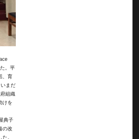
ce
した。平
話、育
､いまだ
政府組織
助けを
屋典子
備の改
した。