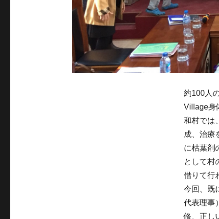
約100人
Villa
和村では
成、治療
に枯葉剤
として村
借りて行
今回、既
代表理事
修、正し