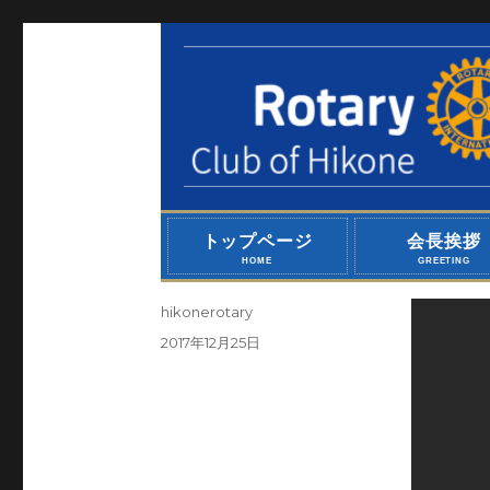
トップページ
会長挨拶
HOME
GREETING
投
hikonerotary
稿
投
2017年12月25日
者
稿
日: