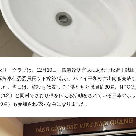
タリークラブは、12月19日、設備改修完成にあわせ秋野正誠団
国際奉仕委委員長以下総勢7名が、ハノイ平和村に出向き完成
した。当日は、施設を代表して子供たちと職員約30名、NPO法
（4名）と同村でさおり織を伝える活動をされている日本のボ
10名）も参加され盛況な会になりました。