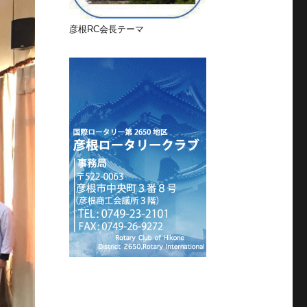
彦根RC会長テーマ