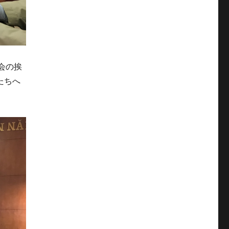
会の挨
たちへ